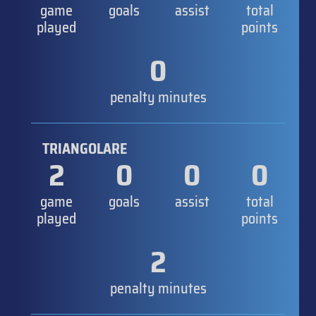
game
goals
assist
total
played
points
0
penalty minutes
TRIANGOLARE
2
0
0
0
game
goals
assist
total
played
points
2
penalty minutes