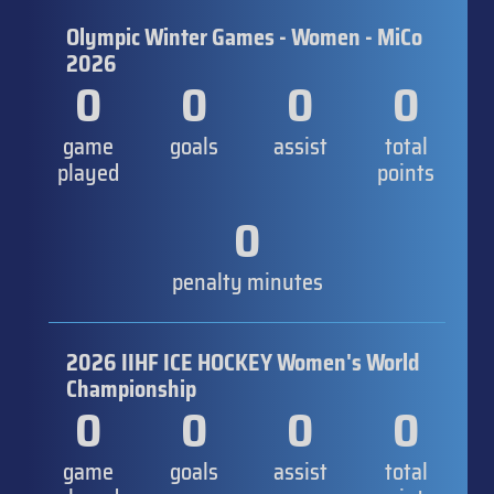
Olympic Winter Games - Women - MiCo
2026
0
0
0
0
game
goals
assist
total
played
points
0
penalty minutes
2026 IIHF ICE HOCKEY Women's World
Championship
0
0
0
0
game
goals
assist
total