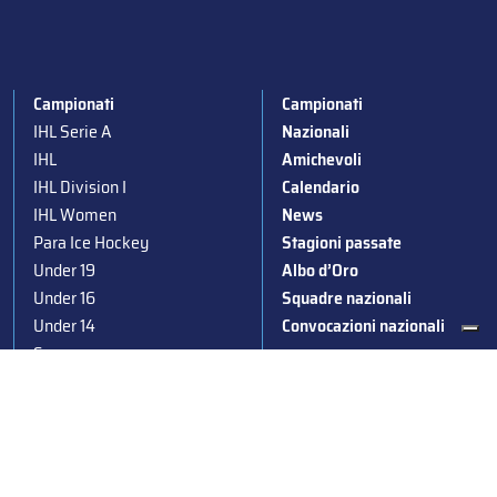
Campionati
Campionati
IHL Serie A
Nazionali
IHL
Amichevoli
IHL Division I
Calendario
IHL Women
News
Para Ice Hockey
Stagioni passate
Under 19
Albo d’Oro
Under 16
Squadre nazionali
Under 14
Convocazioni nazionali
Supercoppa
Coppa Italia