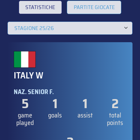
STATISTICHE
PARTITE GIOCATE
ITALY W
NAZ. SENIOR F.
5
1
1
2
game
goals
assist
total
played
points