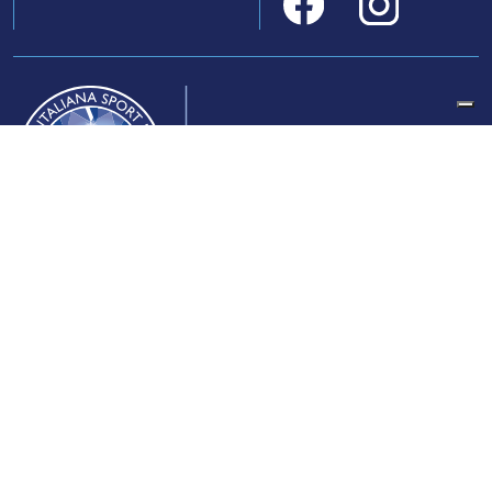
Federazione Italiana Sport del Ghiaccio
© 2024
Iscrizione al Registro delle Persone Giuridiche di Milano
n.1562/2017 CF 97016560159 | P. IVA 05235981007 Sede
Legale: Via Piranesi 46 – 20137 – Milano