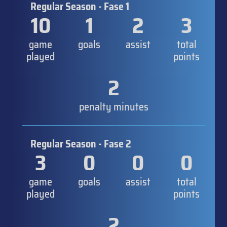
Regular Season - Fase 1
10
1
2
3
game
goals
assist
total
played
points
2
penalty minutes
Regular Season - Fase 2
3
0
0
0
game
goals
assist
total
played
points
2