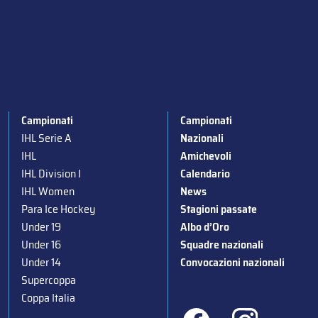
Campionati
Campionati
IHL Serie A
Nazionali
IHL
Amichevoli
IHL Division I
Calendario
IHL Women
News
Para Ice Hockey
Stagioni passate
Under 19
Albo d’Oro
Under 16
Squadre nazionali
Under 14
Convocazioni nazionali
Supercoppa
Coppa Italia