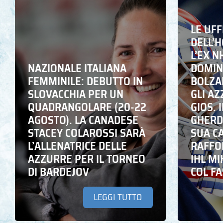
LE UFF
DELL’
L’EX N
NAZIONALE ITALIANA
DOMING
FEMMINILE: DEBUTTO IN
BOLZA
SLOVACCHIA PER UN
GLI A
QUADRANGOLARE (20-22
GIOS. I
AGOSTO). LA CANADESE
GHERD
STACEY COLAROSSI SARÀ
SUA C
L’ALLENATRICE DELLE
RAFFO
AZZURRE PER IL TORNEO
IHL M
DI BARDEJOV
COL F
LEGGI TUTTO