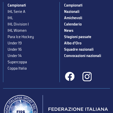
Campionati
Campionati
IHL Serie A
Nazionali
IHL
Amichevoli
IHL Division I
Calendario
IHL Women
News
Para Ice Hockey
Stagioni passate
Under 19
Albo d’Oro
Under 16
Squadre nazionali
Under 14
Convocazioni nazionali
Supercoppa
Coppa Italia