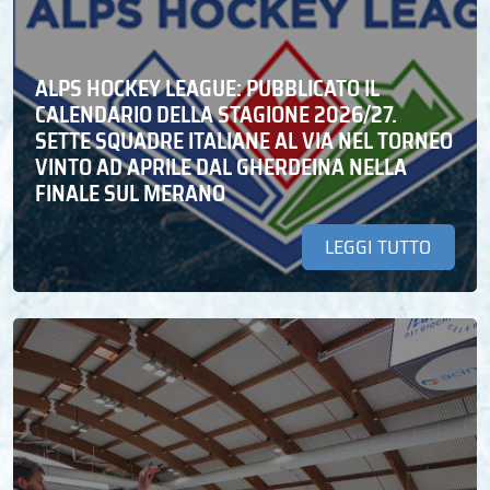
ALPS HOCKEY LEAGUE: PUBBLICATO IL
CALENDARIO DELLA STAGIONE 2026/27.
SETTE SQUADRE ITALIANE AL VIA NEL TORNEO
VINTO AD APRILE DAL GHERDEINA NELLA
FINALE SUL MERANO
LEGGI TUTTO