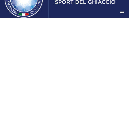
Federazione Italiana Sport del Ghiaccio
© 2024
Iscrizione al Registro delle Persone Giuridiche di Milano
n.1562/2017 CF 97016560159 | P. IVA 05235981007 Sede
Legale: Via Piranesi 46 – 20137 – Milano