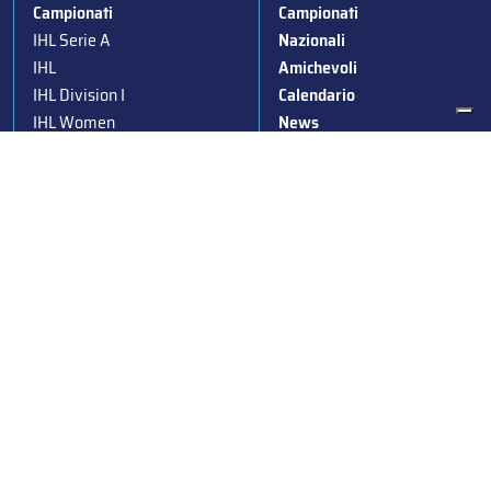
Campionati
Campionati
IHL Serie A
Nazionali
IHL
Amichevoli
IHL Division I
Calendario
IHL Women
News
Para Ice Hockey
Stagioni passate
Under 19
Albo d’Oro
Under 16
Squadre nazionali
Under 14
Convocazioni nazionali
Supercoppa
Coppa Italia