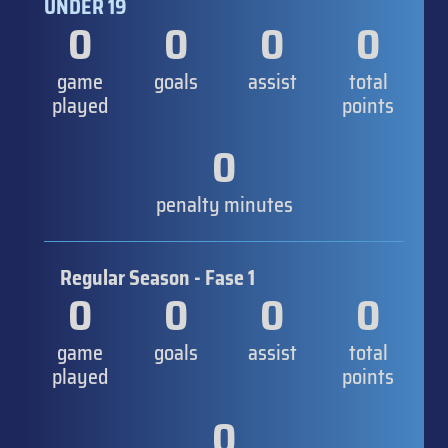
UNDER 19
0
0
0
0
game
goals
assist
total
played
points
0
penalty minutes
Regular Season - Fase 1
0
0
0
0
game
goals
assist
total
played
points
0