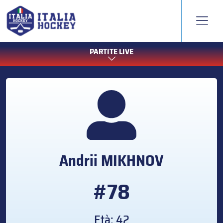
PARTITE LIVE
Andrii
MIKHNOV
#78
Età: 42