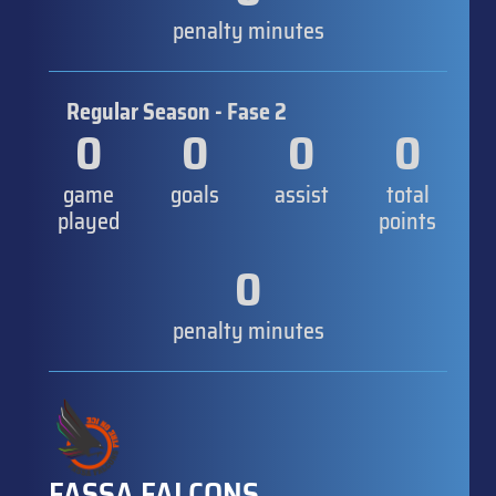
penalty minutes
Regular Season - Fase 2
0
0
0
0
game
goals
assist
total
played
points
0
penalty minutes
FASSA FALCONS