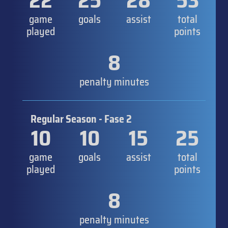
22
25
28
53
game
goals
assist
total
played
points
8
penalty minutes
Regular Season - Fase 2
10
10
15
25
game
goals
assist
total
played
points
8
penalty minutes