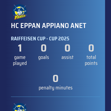
HC EPPAN APPIANO ANET
RAIFFEISEN CUP - CUP 2025
1
0
0
0
game
goals
assist
total
played
points
0
penalty minutes