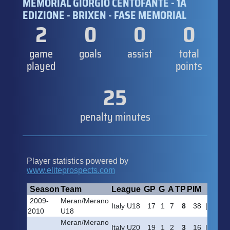
MEMORIAL GIORGIO CENTOFANTE - 1A
EDIZIONE - BRIXEN - FASE MEMORIAL
2
0
0
0
game
goals
assist
total
played
points
25
penalty minutes