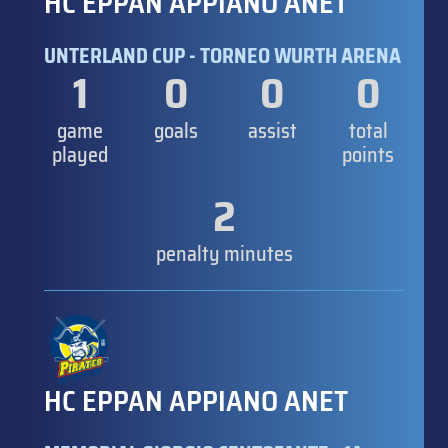
HC EPPAN APPIANO ANET
UNTERLAND CUP - TORNEO WURTH ARENA
1
0
0
0
game
goals
assist
total
played
points
2
penalty minutes
HC EPPAN APPIANO ANET