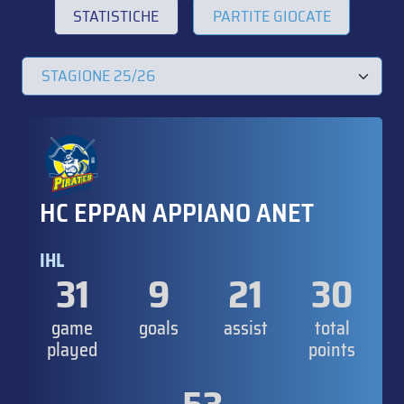
STATISTICHE
PARTITE GIOCATE
HC EPPAN APPIANO ANET
IHL
31
9
21
30
game
goals
assist
total
played
points