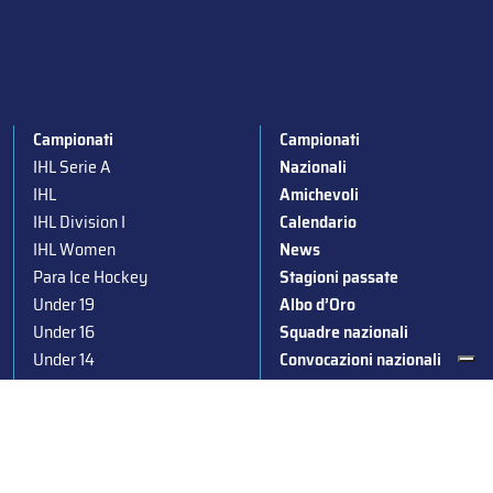
Campionati
Campionati
IHL Serie A
Nazionali
IHL
Amichevoli
IHL Division I
Calendario
IHL Women
News
Para Ice Hockey
Stagioni passate
Under 19
Albo d’Oro
Under 16
Squadre nazionali
Under 14
Convocazioni nazionali
Supercoppa
Coppa Italia