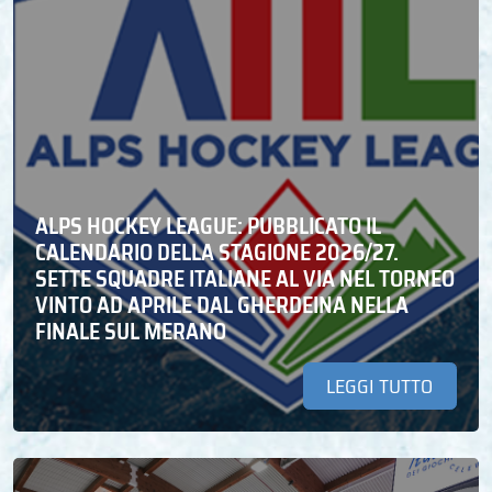
ALPS HOCKEY LEAGUE: PUBBLICATO IL
CALENDARIO DELLA STAGIONE 2026/27.
SETTE SQUADRE ITALIANE AL VIA NEL TORNEO
VINTO AD APRILE DAL GHERDEINA NELLA
FINALE SUL MERANO
LEGGI TUTTO