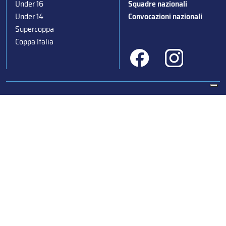
Under 16
Squadre nazionali
Under 14
Convocazioni nazionali
Supercoppa
Coppa Italia
Federazione Italiana Sport del Ghiaccio
© 2024
Iscrizione al Registro delle Persone Giuridiche di Milano