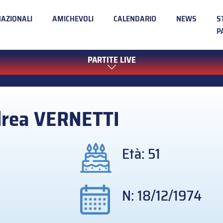
NAZIONALI
AMICHEVOLI
CALENDARIO
NEWS
S
P
PARTITE LIVE
drea
VERNETTI
Età: 51
N: 18/12/1974