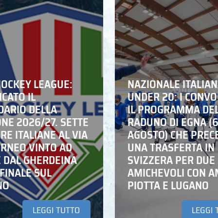
HOCKEY LEAGUE:
NAZIONALE ITALIA
CATO IL
UNDER 20: I CONVO
DARIO DELLA
IL PROGRAMMA DE
NE 2026/27. SETTE
RADUNO DI EGNA (
E ITALIANE AL VIA
AGOSTO) CHE PREC
ORNEO VINTO AD
UNA TRASFERTA IN
E DAL GHERDEINA
SVIZZERA PER DUE
FINALE SUL
AMICHEVOLI CON A
NO
PIOTTA E LUGANO
LEGGI TUTTO
LEGGI 