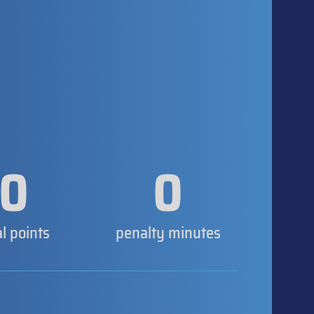
0
0
al points
penalty minutes