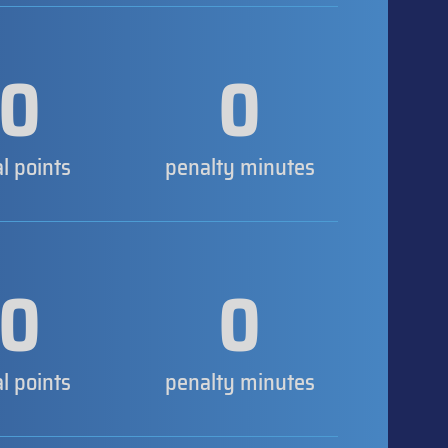
0
0
al points
penalty minutes
0
0
al points
penalty minutes