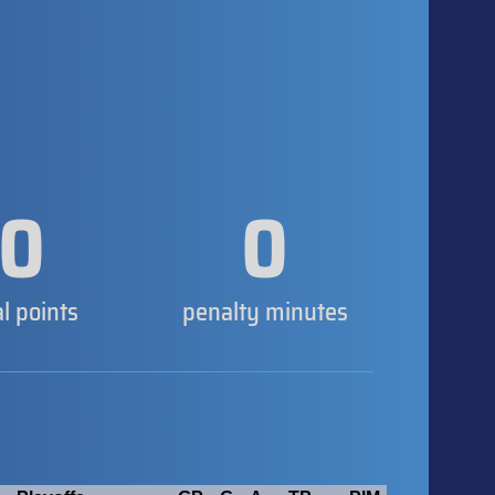
0
0
al points
penalty minutes