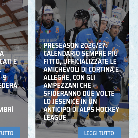
PRESEASON 2026/27:
NA
CALENDARIO SEMPRE PIÙ
CATI E
FITTO, UFFICIALIZZATE LE
L
AMICHEVOLI DI CORTINA E
6-9
ALLEGHE, CON GLI
EDERÀ
AMPEZZANI CHE
SFIDERANNO DUE VOLTE
LO JESENICE IN UN
MBRÌ
ANTICIPO DI ALPS HOCKEY
LEAGUE
TUTTO
LEGGI TUTTO