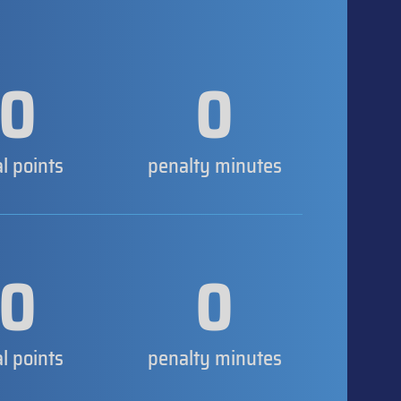
0
0
al points
penalty minutes
0
0
al points
penalty minutes