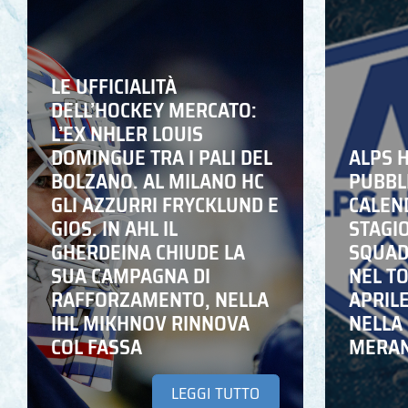
LE UFFICIALITÀ
DELL’HOCKEY MERCATO:
L’EX NHLER LOUIS
DOMINGUE TRA I PALI DEL
ALPS 
BOLZANO. AL MILANO HC
PUBBLI
GLI AZZURRI FRYCKLUND E
CALEN
GIOS. IN AHL IL
STAGIO
GHERDEINA CHIUDE LA
SQUADR
SUA CAMPAGNA DI
NEL T
RAFFORZAMENTO, NELLA
APRIL
IHL MIKHNOV RINNOVA
NELLA 
COL FASSA
MERA
LEGGI TUTTO