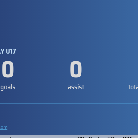
Y U17
0
0
goals
assist
tot