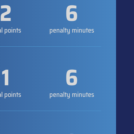
2
6
al points
penalty minutes
1
6
al points
penalty minutes