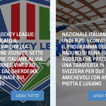
HOCKEY LEAGUE:
NAZIONALE ITALIA
CATO IL
UNDER 20: I CONVO
DARIO DELLA
IL PROGRAMMA DE
NE 2026/27. SETTE
RADUNO DI EGNA (
E ITALIANE AL VIA
AGOSTO) CHE PREC
ORNEO VINTO AD
UNA TRASFERTA IN
E DAL GHERDEINA
SVIZZERA PER DUE
FINALE SUL
AMICHEVOLI CON A
NO
PIOTTA E LUGANO
LEGGI TUTTO
LEGGI 