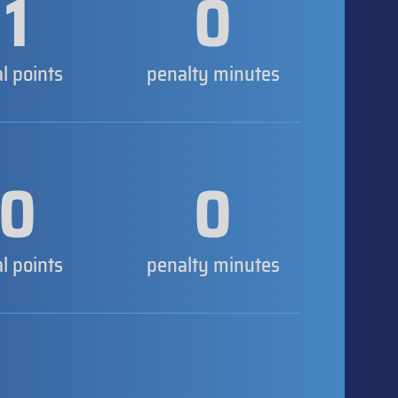
1
0
al points
penalty minutes
0
0
al points
penalty minutes