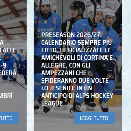
PRESEASON 2026/27:
NA
CALENDARIO SEMPRE PIÙ
CATI E
FITTO, UFFICIALIZZATE LE
L
AMICHEVOLI DI CORTINA E
6-9
ALLEGHE, CON GLI
EDERÀ
AMPEZZANI CHE
SFIDERANNO DUE VOLTE
LO JESENICE IN UN
MBRÌ
ANTICIPO DI ALPS HOCKEY
LEAGUE
TUTTO
LEGGI TUTTO