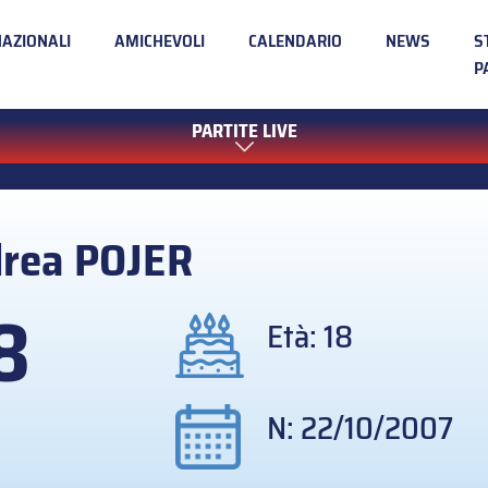
NAZIONALI
AMICHEVOLI
CALENDARIO
NEWS
S
P
PARTITE LIVE
drea
POJER
8
Età: 18
N: 22/10/2007