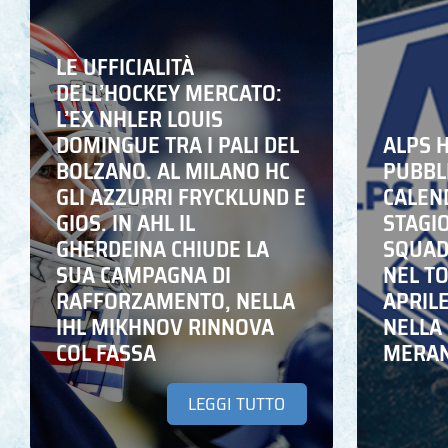
LE UFFICIALITÀ
DELL’HOCKEY MERCATO:
L’EX NHLER LOUIS
DOMINGUE TRA I PALI DEL
ALPS 
BOLZANO. AL MILANO HC
PUBBLI
GLI AZZURRI FRYCKLUND E
CALEN
GIOS. IN AHL IL
STAGIO
GHERDEINA CHIUDE LA
SQUADR
SUA CAMPAGNA DI
NEL T
RAFFORZAMENTO, NELLA
APRIL
IHL MIKHNOV RINNOVA
NELLA 
COL FASSA
MERA
LEGGI TUTTO