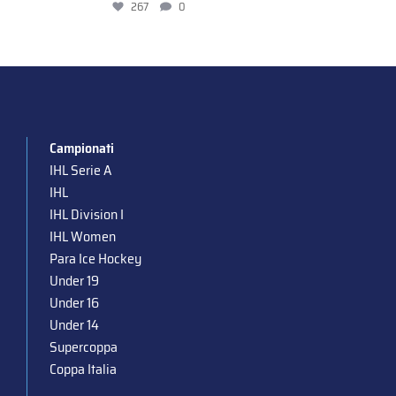
267
0
Campionati
IHL Serie A
IHL
IHL Division I
IHL Women
Para Ice Hockey
Under 19
Under 16
Under 14
Supercoppa
Coppa Italia