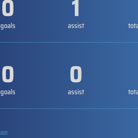
0
1
goals
assist
tot
0
0
goals
assist
tot