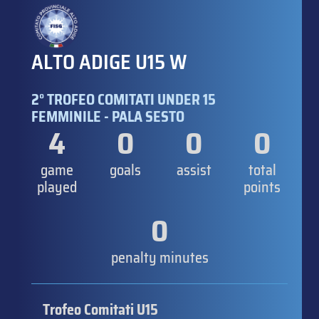
ALTO ADIGE U15 W
2° TROFEO COMITATI UNDER 15
FEMMINILE - PALA SESTO
4
0
0
0
game
goals
assist
total
played
points
0
penalty minutes
Trofeo Comitati U15