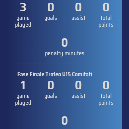
3
0
0
0
game
goals
assist
total
played
points
0
penalty minutes
Fase Finale Trofeo U15 Comitati
1
0
0
0
game
goals
assist
total
played
points
0