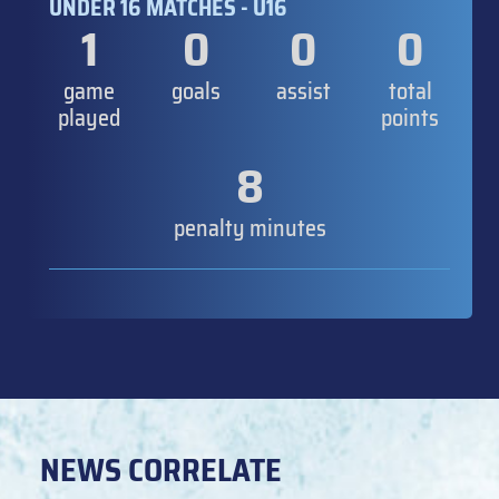
UNDER 16 MATCHES - U16
1
0
0
0
game
goals
assist
total
played
points
8
penalty minutes
NEWS CORRELATE