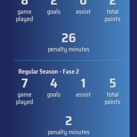
8
2
0
2
game
goals
assist
total
played
points
26
penalty minutes
Regular Season - Fase 2
7
4
1
5
game
goals
assist
total
played
points
2
penalty minutes