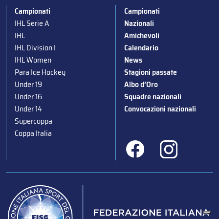
Campionati
Campionati
IHL Serie A
Nazionali
IHL
Amichevoli
IHL Division I
Calendario
IHL Women
News
Para Ice Hockey
Stagioni passate
Under 19
Albo d’Oro
Under 16
Squadre nazionali
Under 14
Convocazioni nazionali
Supercoppa
Coppa Italia