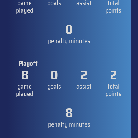
game
goals
assist
total
played
points
0
penalty minutes
Playoff
8
0
2
2
game
goals
assist
total
played
points
8
penalty minutes