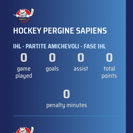
HOCKEY PERGINE SAPIENS
IHL - PARTITE AMICHEVOLI - FASE IHL
0
0
0
0
game
goals
assist
total
played
points
0
penalty minutes