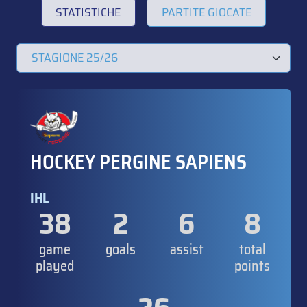
STATISTICHE
PARTITE GIOCATE
HOCKEY PERGINE SAPIENS
IHL
38
2
6
8
game
goals
assist
total
played
points