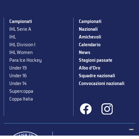
Campionati
Campionati
IHL Serie A
Nazionali
IHL
Amichevoli
IHL Division I
Calendario
IHL Women
News
Para Ice Hockey
Stagioni passate
Under 19
Albo d’Oro
Under 16
Squadre nazionali
Under 14
Convocazioni nazionali
Supercoppa
Coppa Italia