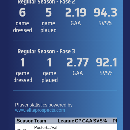
Regular Season - Fase 2
6
5
2.19
94.3
game
game
GAA
SVS%
dressed
played
Regular Season - Fase 3
1
1
2.77
92.1
game
game
GAA
SVS%
dressed
played