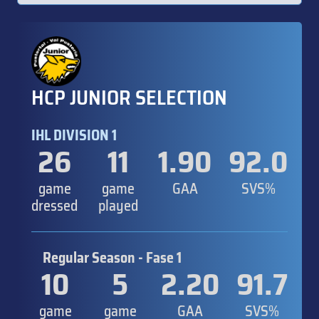
HCP JUNIOR SELECTION
IHL DIVISION 1
26
11
1.90
92.0
game
game
GAA
SVS%
dressed
played
Regular Season - Fase 1
10
5
2.20
91.7
game
game
GAA
SVS%