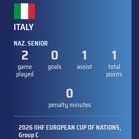
ITALY
NAZ. SENIOR
2
0
1
1
game
goals
assist
total
played
points
0
penalty minutes
2026 IIHF EUROPEAN CUP OF NATIONS,
Group C