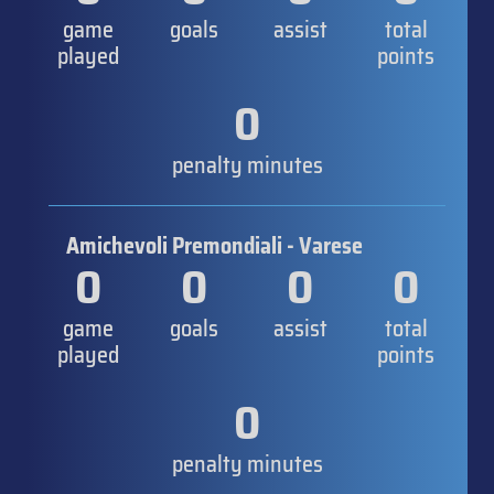
game
goals
assist
total
played
points
0
penalty minutes
Amichevoli Premondiali - Varese
0
0
0
0
game
goals
assist
total
played
points
0
penalty minutes