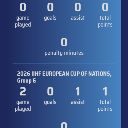
0
0
0
0
game
goals
assist
total
played
points
0
penalty minutes
2026 IIHF EUROPEAN CUP OF NATIONS,
Group G
2
0
1
1
game
goals
assist
total
played
points
0