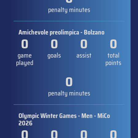
penalty minutes
Amichevole preolimpica - Bolzano
0
0
0
0
game
goals
assist
total
played
points
0
penalty minutes
Olympic Winter Games - Men - MiCo
2026
0
0
0
0