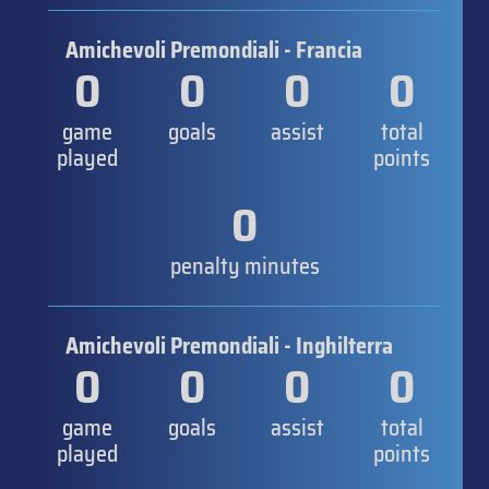
Amichevoli Premondiali - Francia
0
0
0
0
game
goals
assist
total
played
points
0
penalty minutes
Amichevoli Premondiali - Inghilterra
0
0
0
0
game
goals
assist
total
played
points