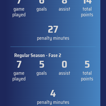
7
6
8
14
game
goals
assist
total
played
points
27
penalty minutes
Regular Season - Fase 2
7
5
0
5
game
goals
assist
total
played
points
4
penalty minutes