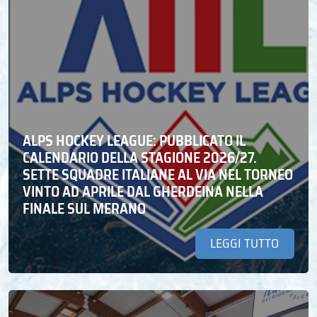
ALPS HOCKEY LEAGUE: PUBBLICATO IL
CALENDARIO DELLA STAGIONE 2026/27.
SETTE SQUADRE ITALIANE AL VIA NEL TORNEO
VINTO AD APRILE DAL GHERDEINA NELLA
FINALE SUL MERANO
LEGGI TUTTO