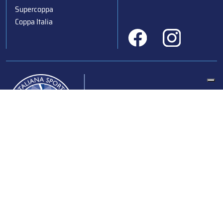
Supercoppa
Coppa Italia
Federazione Italiana Sport del Ghiaccio
© 2024
Iscrizione al Registro delle Persone Giuridiche di Milano
n.1562/2017 CF 97016560159 | P. IVA 05235981007 Sede
Legale: Via Piranesi 46 – 20137 – Milano