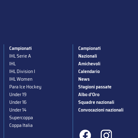
Campionati
Campionati
IHL Serie A
Nazionali
IHL
Amichevoli
IHL Division I
Calendario
IHL Women
News
Para Ice Hockey
Stagioni passate
Under 19
Albo d’Oro
Under 16
Squadre nazionali
Under 14
Convocazioni nazionali
Supercoppa
Coppa Italia