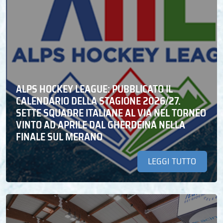
ALPS HOCKEY LEAGUE: PUBBLICATO IL
CALENDARIO DELLA STAGIONE 2026/27.
SETTE SQUADRE ITALIANE AL VIA NEL TORNEO
VINTO AD APRILE DAL GHERDEINA NELLA
FINALE SUL MERANO
LEGGI TUTTO