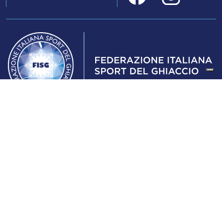
Federazione Italiana Sport del Ghiaccio
© 2024
Iscrizione al Registro delle Persone Giuridiche di Milano
n.1562/2017 CF 97016560159 | P. IVA 05235981007 Sede
Legale: Via Piranesi 46 – 20137 – Milano