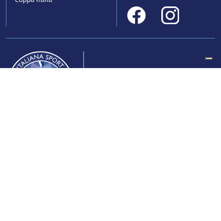
Federazione Italiana Sport del Ghiaccio
© 2024
Iscrizione al Registro delle Persone Giuridiche di Milano
n.1562/2017 CF 97016560159 | P. IVA 05235981007 Sede
Legale: Via Piranesi 46 – 20137 – Milano