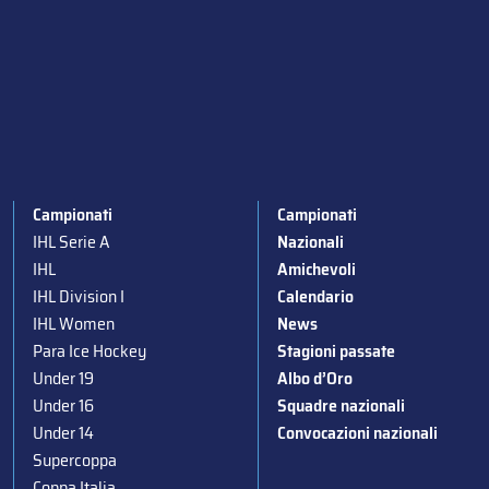
Campionati
Campionati
IHL Serie A
Nazionali
IHL
Amichevoli
IHL Division I
Calendario
IHL Women
News
Para Ice Hockey
Stagioni passate
Under 19
Albo d’Oro
Under 16
Squadre nazionali
Under 14
Convocazioni nazionali
Supercoppa
Coppa Italia