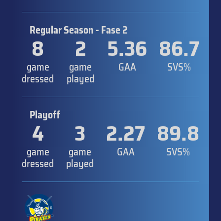
Regular Season - Fase 2
8
2
5.36
86.7
game
game
GAA
SVS%
dressed
played
Playoff
4
3
2.27
89.8
game
game
GAA
SVS%
dressed
played