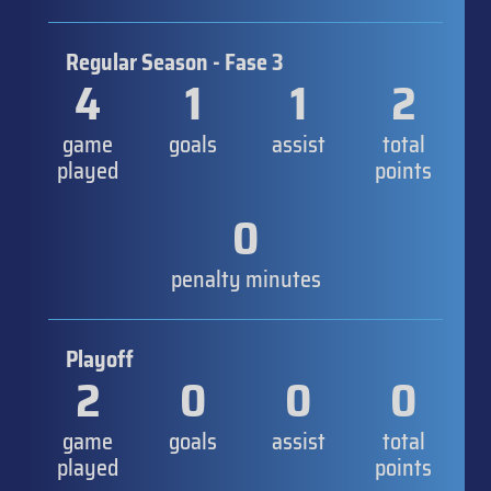
Regular Season - Fase 3
4
1
1
2
game
goals
assist
total
played
points
0
penalty minutes
Playoff
2
0
0
0
game
goals
assist
total
played
points