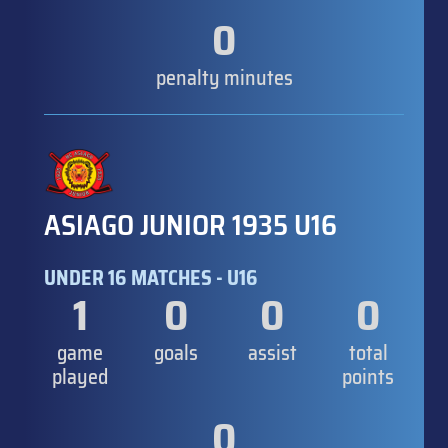
0
penalty minutes
ASIAGO JUNIOR 1935 U16
UNDER 16 MATCHES - U16
1
0
0
0
game
goals
assist
total
played
points
0