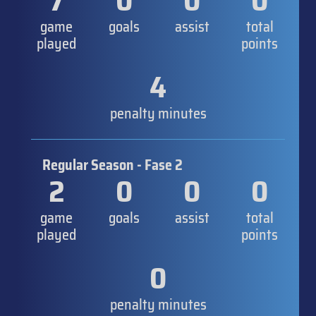
7
0
0
0
game
goals
assist
total
played
points
4
penalty minutes
Regular Season - Fase 2
2
0
0
0
game
goals
assist
total
played
points
0
penalty minutes