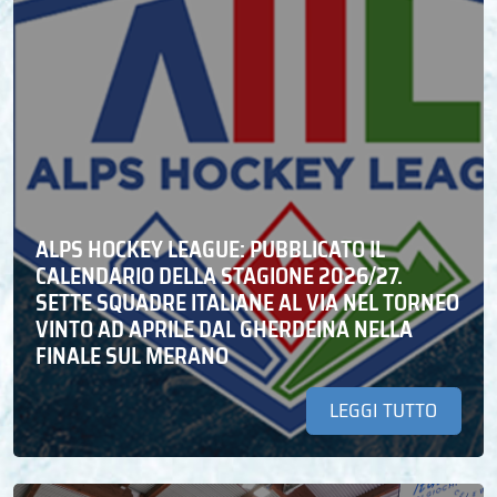
ALPS HOCKEY LEAGUE: PUBBLICATO IL
CALENDARIO DELLA STAGIONE 2026/27.
SETTE SQUADRE ITALIANE AL VIA NEL TORNEO
VINTO AD APRILE DAL GHERDEINA NELLA
FINALE SUL MERANO
LEGGI TUTTO