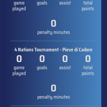
game
goals
assist
total
played
points
0
penalty minutes
4 Nations Tournament - Pieve di Cadore
0
0
0
0
game
goals
assist
total
played
points
0
penalty minutes