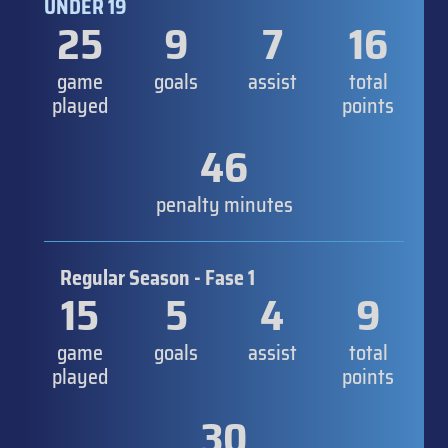
UNDER 19
25
9
7
16
game
goals
assist
total
played
points
46
penalty minutes
Regular Season - Fase 1
15
5
4
9
game
goals
assist
total
played
points
30