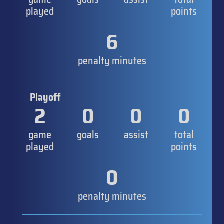
played
points
6
penalty minutes
Playoff
2
0
0
0
game
goals
assist
total
played
points
0
penalty minutes