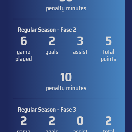
penalty minutes
Regular Season - Fase 2
6
2
3
5
game
goals
assist
total
played
points
10
penalty minutes
Regular Season - Fase 3
2
2
0
2
game
goals
assist
total