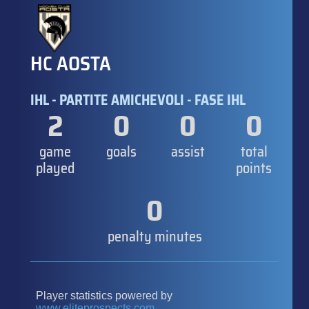
HC AOSTA
IHL - PARTITE AMICHEVOLI - FASE IHL
2
0
0
0
game
goals
assist
total
played
points
0
penalty minutes