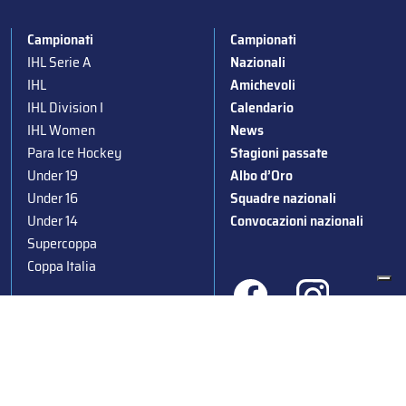
Campionati
Campionati
IHL Serie A
Nazionali
IHL
Amichevoli
IHL Division I
Calendario
IHL Women
News
Para Ice Hockey
Stagioni passate
Under 19
Albo d’Oro
Under 16
Squadre nazionali
Under 14
Convocazioni nazionali
Supercoppa
Coppa Italia