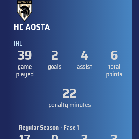
HC AOSTA
IHL
39
2
4
6
game
goals
assist
total
played
points
22
penalty minutes
Regular Season - Fase 1