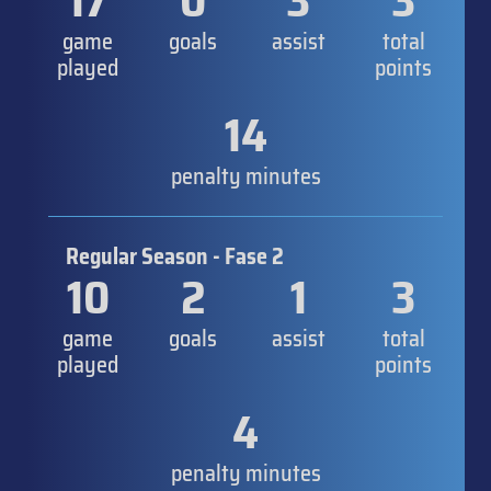
17
0
3
3
game
goals
assist
total
played
points
14
penalty minutes
Regular Season - Fase 2
10
2
1
3
game
goals
assist
total
played
points
4
penalty minutes