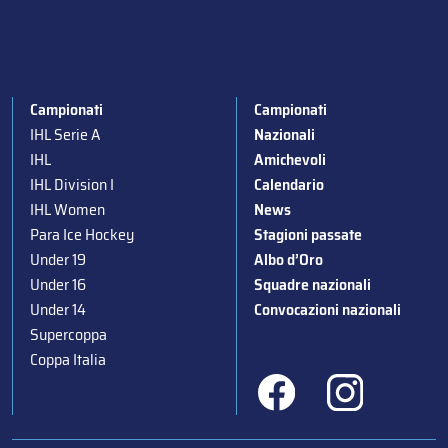
Campionati
Campionati
IHL Serie A
Nazionali
IHL
Amichevoli
IHL Division I
Calendario
IHL Women
News
Para Ice Hockey
Stagioni passate
Under 19
Albo d’Oro
Under 16
Squadre nazionali
Under 14
Convocazioni nazionali
Supercoppa
Coppa Italia