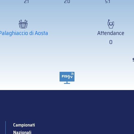
2:1
2:0
5:1
Palaghiaccio di Aosta
Attendance
0
Campionati
Nazionali