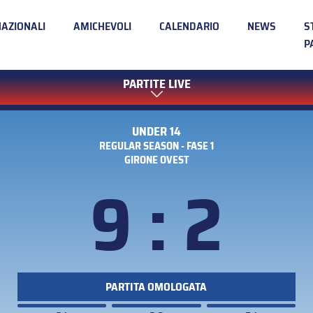
NAZIONALI
AMICHEVOLI
CALENDARIO
NEWS
S
P
PARTITE LIVE
UNDER 14
REGULAR SEASON - FASE 1
GIRONE OVEST
9 : 2
PARTITA OMOLOGATA