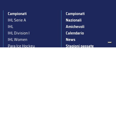
Campionati
Campionati
IHL Serie A
Nazionali
IHL
Amichevoli
IHL Division I
Calendario
IHL Women
News
Para Ice Hockey
Stagioni passate
Under 19
Albo d’Oro
Under 16
Squadre nazionali
Under 14
Convocazioni nazionali
Supercoppa
Coppa Italia