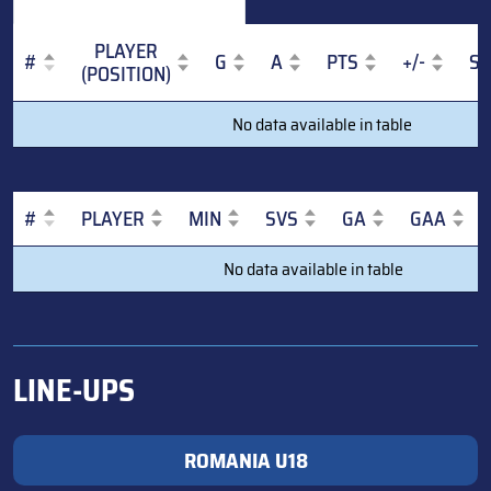
PLAYER
#
G
A
PTS
+/-
S
(POSITION)
#
PLAYER
G
A
PTS
+/-
S
No data available in table
(POSITION)
#
PLAYER
MIN
SVS
GA
GAA
#
PLAYER
MIN
SVS
GA
GAA
No data available in table
LINE-UPS
ROMANIA U18