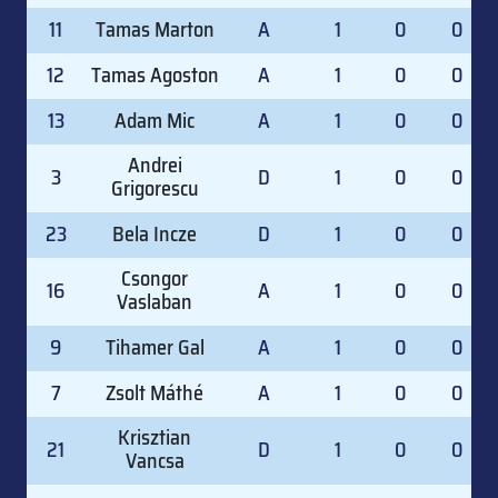
11
Tamas Marton
A
1
0
0
12
Tamas Agoston
A
1
0
0
13
Adam Mic
A
1
0
0
Andrei
3
D
1
0
0
Grigorescu
23
Bela Incze
D
1
0
0
Csongor
16
A
1
0
0
Vaslaban
9
Tihamer Gal
A
1
0
0
7
Zsolt Máthé
A
1
0
0
Krisztian
21
D
1
0
0
Vancsa