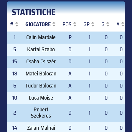
STATISTICHE
#
GIOCATORE
POS
GP
G
A
#
GIOCATORE
POS
GP
G
A
1
Calin Mardale
P
1
0
0
5
Kartal Szabo
D
1
0
0
15
Csaba Csiszér
D
1
0
0
18
Matei Bolocan
A
1
0
0
6
Tudor Bolocan
A
1
0
0
10
Luca Moise
A
1
0
0
Robert
2
D
1
0
0
Szekeres
14
Zalan Malnai
D
1
0
0