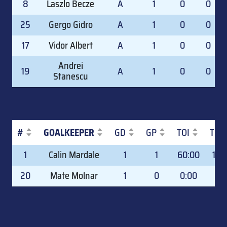
8
Laszlo Becze
A
1
0
0
25
Gergo Gidro
A
1
0
0
17
Vidor Albert
A
1
0
0
Andrei
19
A
1
0
0
Stanescu
#
GOALKEEPER
GD
GP
TOI
TOI
#
GOALKEEPER
GD
GP
TOI
TOI
1
Calin Mardale
1
1
60:00
100
20
Mate Molnar
1
0
0:00
0.