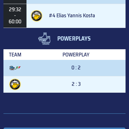
29:32
-
#4 Elias Yannis Kosta
60:00
POWERPLAYS
TEAM
POWERPLAY
0 : 2
2 : 3