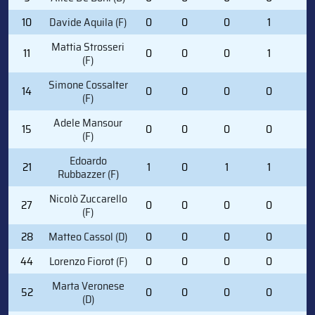
10
Davide Aquila (F)
0
0
0
1
0
Mattia Strosseri
11
0
0
0
1
2
(F)
Simone Cossalter
14
0
0
0
0
0
(F)
Adele Mansour
15
0
0
0
0
0
(F)
Edoardo
21
1
0
1
1
0
Rubbazzer (F)
Nicolò Zuccarello
27
0
0
0
0
0
(F)
28
Matteo Cassol (D)
0
0
0
0
0
44
Lorenzo Fiorot (F)
0
0
0
0
0
Marta Veronese
52
0
0
0
0
0
(D)