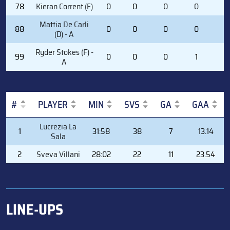
78
Kieran Corrent (F)
0
0
0
0
0
Mattia De Carli
88
0
0
0
0
2
(D) - A
Ryder Stokes (F) -
99
0
0
0
1
0
A
#
PLAYER
MIN
SVS
GA
GAA
#
PLAYER
MIN
SVS
GA
GAA
Lucrezia La
1
31:58
38
7
13.14
Sala
2
Sveva Villani
28:02
22
11
23.54
LINE-UPS