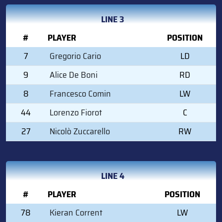
LINE 3
#
PLAYER
POSITION
7
Gregorio Cario
LD
9
Alice De Boni
RD
8
Francesco Comin
LW
44
Lorenzo Fiorot
C
27
Nicolò Zuccarello
RW
LINE 4
#
PLAYER
POSITION
78
Kieran Corrent
LW