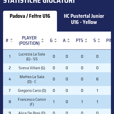
STATISTICHE GIOCATORI
Padova / Feltre U16
HC Pustertal Junior
U16 - Yellow
PLAYER
#
G
A
PTS
S
PIM
(POSITION)
#
PLAYER
G
A
PTS
S
PIM
Lucrezia La Sala
1
0
0
0
0
0
(POSITION)
(G) - SS
2
Sveva Villani (G)
0
0
0
0
0
Matteo La Sala
4
0
0
0
6
0
(D) - C
7
Gregorio Cario (D)
0
0
0
1
2
Francesco Comin
8
1
0
1
1
0
(F)
9
Alice De Boni (D)
0
0
0
0
0