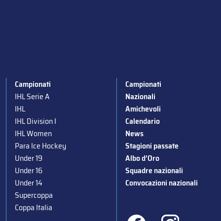
Campionati
Campionati
IHL Serie A
Nazionali
IHL
Amichevoli
IHL Division I
Calendario
IHL Women
News
Para Ice Hockey
Stagioni passate
Under 19
Albo d’Oro
Under 16
Squadre nazionali
Under 14
Convocazioni nazionali
Supercoppa
Coppa Italia