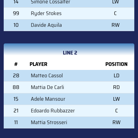
14
Simone Cossalter
LW
99
Ryder Stokes
C
10
Davide Aquila
RW
LINE 2
#
PLAYER
POSITION
28
Matteo Cassol
LD
88
Mattia De Carli
RD
15
Adele Mansour
LW
21
Edoardo Rubbazzer
C
11
Mattia Strosseri
RW