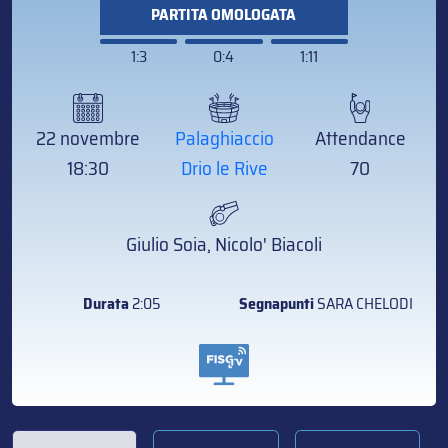
PARTITA OMOLOGATA
1:3
0:4
1:11
22 novembre
Palaghiaccio
Attendance
18:30
Drio le Rive
70
Giulio Soia, Nicolo' Biacoli
Durata
2:05
Segnapunti
SARA CHELODI