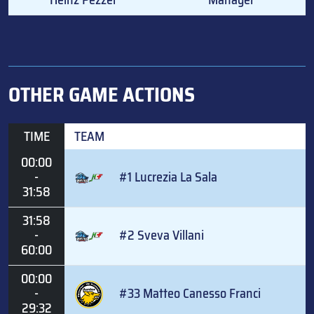
OTHER GAME ACTIONS
TIME
TEAM
00:00
-
#1 Lucrezia La Sala
31:58
31:58
-
#2 Sveva Villani
60:00
00:00
-
#33 Matteo Canesso Franci
29:32