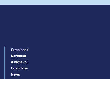
Campionati
Nazionali
Amichevoli
Calendario
News
Stagioni passate
Albo d’Oro
Squadre nazionali
Convocazioni nazionali