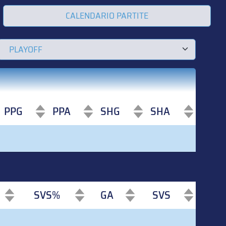
CALENDARIO PARTITE
PPG
PPA
SHG
SHA
PPG
PPA
SHG
SHA
SVS%
GA
SVS
SVS%
GA
SVS