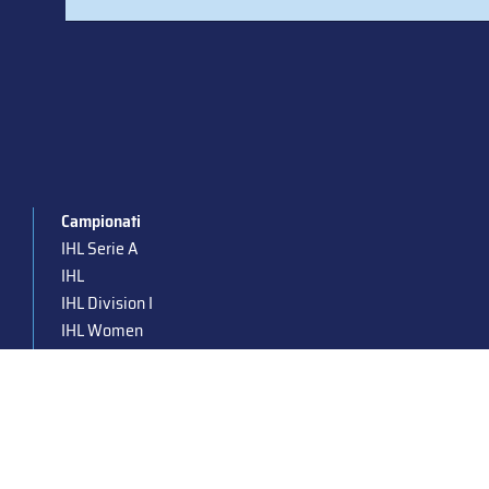
Campionati
IHL Serie A
IHL
IHL Division I
IHL Women
Para Ice Hockey
Under 19
Under 16
Under 14
Supercoppa