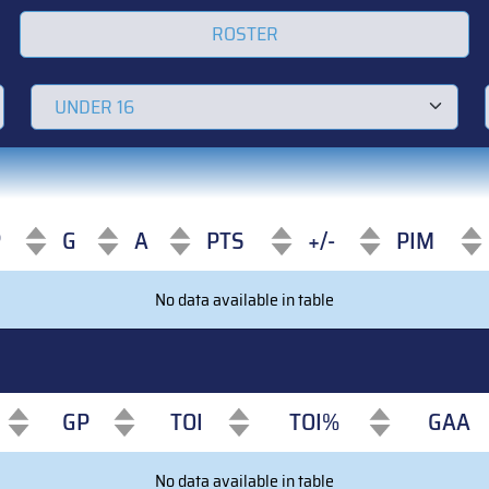
ROSTER
P
G
A
PTS
+/-
PIM
P
G
A
PTS
+/-
PIM
No data available in table
GP
TOI
TOI%
GAA
GP
TOI
TOI%
GAA
No data available in table