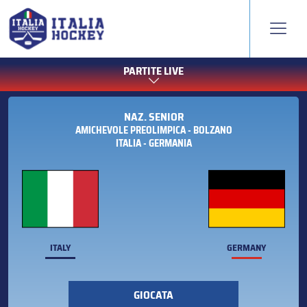
PARTITE LIVE
NAZ. SENIOR
AMICHEVOLE PREOLIMPICA - BOLZANO
ITALIA - GERMANIA
ITALY
GERMANY
GIOCATA