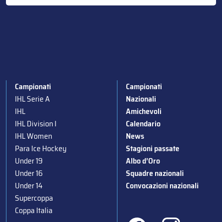
Campionati
Campionati
IHL Serie A
Nazionali
IHL
Amichevoli
IHL Division I
Calendario
IHL Women
News
Para Ice Hockey
Stagioni passate
Under 19
Albo d’Oro
Under 16
Squadre nazionali
Under 14
Convocazioni nazionali
Supercoppa
Coppa Italia