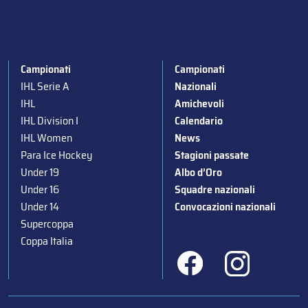
Campionati
Campionati
IHL Serie A
Nazionali
IHL
Amichevoli
IHL Division I
Calendario
IHL Women
News
Para Ice Hockey
Stagioni passate
Under 19
Albo d’Oro
Under 16
Squadre nazionali
Under 14
Convocazioni nazionali
Supercoppa
Coppa Italia