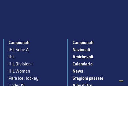
Campionati
Campionati
IHL Serie A
Nazionali
IHL
Amichevoli
IHL Division I
Calendario
IHL Women
News
Para Ice Hockey
Stagioni passate
Under 19
Albo d’Oro
Under 16
Squadre nazionali
Under 14
Convocazioni nazionali
Supercoppa
Coppa Italia