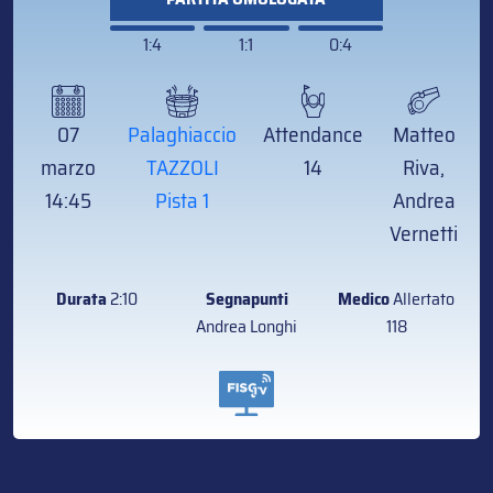
1:4
1:1
0:4
07
Palaghiaccio
Attendance
Matteo
marzo
TAZZOLI
14
Riva,
14:45
Pista 1
Andrea
Vernetti
Durata
2:10
Segnapunti
Medico
Allertato
Andrea Longhi
118