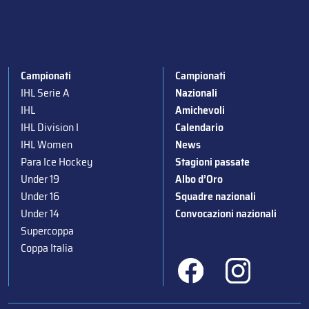
Campionati
Campionati
IHL Serie A
Nazionali
IHL
Amichevoli
IHL Division I
Calendario
IHL Women
News
Para Ice Hockey
Stagioni passate
Under 19
Albo d’Oro
Under 16
Squadre nazionali
Under 14
Convocazioni nazionali
Supercoppa
Coppa Italia