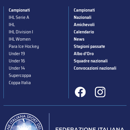
Campionati
Campionati
IHL Serie A
Nazionali
IHL
Amichevoli
IHL Division I
Calendario
IHL Women
News
Para Ice Hockey
Stagioni passate
Under 19
Albo d’Oro
Under 16
Squadre nazionali
Under 14
Convocazioni nazionali
Supercoppa
Coppa Italia