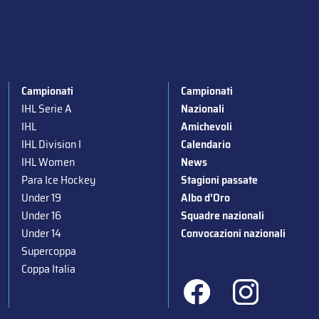
Campionati
Campionati
IHL Serie A
Nazionali
IHL
Amichevoli
IHL Division I
Calendario
IHL Women
News
Para Ice Hockey
Stagioni passate
Under 19
Albo d’Oro
Under 16
Squadre nazionali
Under 14
Convocazioni nazionali
Supercoppa
Coppa Italia