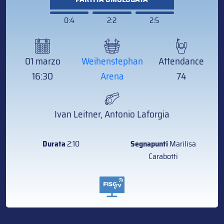
0:4
2:2
2:5
01 marzo
Weihenstephan
Attendance
16:30
Arena
74
Ivan Leitner, Antonio Laforgia
Durata
2:10
Segnapunti
Marilisa
Carabotti