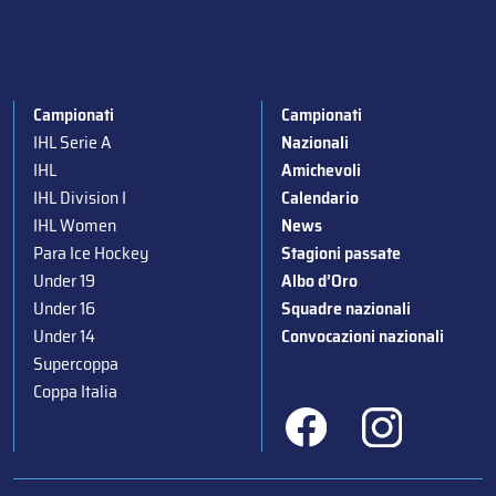
Campionati
Campionati
IHL Serie A
Nazionali
IHL
Amichevoli
IHL Division I
Calendario
IHL Women
News
Para Ice Hockey
Stagioni passate
Under 19
Albo d’Oro
Under 16
Squadre nazionali
Under 14
Convocazioni nazionali
Supercoppa
Coppa Italia