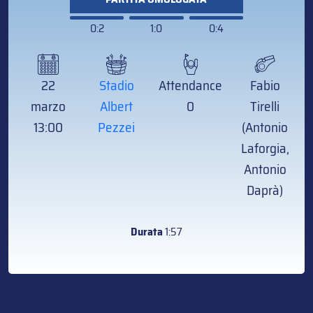
0:2
1:0
0:4
22
Stadio
Attendance
Fabio
marzo
Albert
0
Tirelli
13:00
Pezzei
(Antonio
Laforgia,
Antonio
Daprà)
Durata
1:57