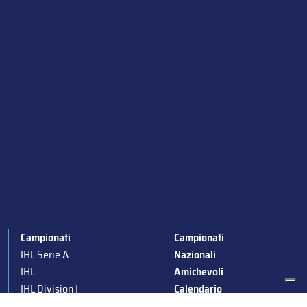
Campionati
Campionati
IHL Serie A
Nazionali
IHL
Amichevoli
IHL Division I
Calendario
IHL Women
News