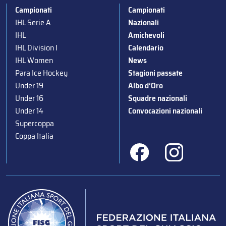
Campionati
Campionati
IHL Serie A
Nazionali
IHL
Amichevoli
IHL Division I
Calendario
IHL Women
News
Para Ice Hockey
Stagioni passate
Under 19
Albo d’Oro
Under 16
Squadre nazionali
Under 14
Convocazioni nazionali
Supercoppa
Coppa Italia