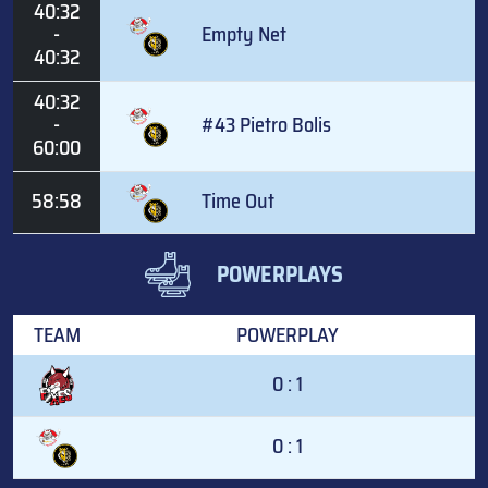
40:32
-
Empty Net
40:32
40:32
-
#43 Pietro Bolis
60:00
58:58
Time Out
POWERPLAYS
TEAM
POWERPLAY
0 : 1
0 : 1