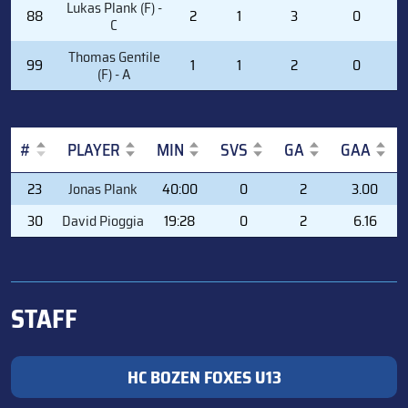
Lukas Plank (F) -
88
2
1
3
0
C
Thomas Gentile
99
1
1
2
0
(F) - A
#
PLAYER
MIN
SVS
GA
GAA
#
PLAYER
MIN
SVS
GA
GAA
23
Jonas Plank
40:00
0
2
3.00
30
David Pioggia
19:28
0
2
6.16
STAFF
HC BOZEN FOXES U13