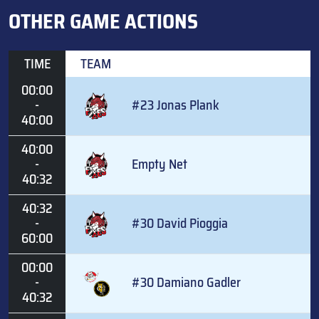
OTHER GAME ACTIONS
TIME
TEAM
00:00
-
#23 Jonas Plank
40:00
40:00
-
Empty Net
40:32
40:32
-
#30 David Pioggia
60:00
00:00
-
#30 Damiano Gadler
40:32