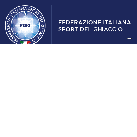
Federazione Italiana Sport del Ghiaccio
© 2024
Iscrizione al Registro delle Persone Giuridiche di Milano
n.1562/2017 CF 97016560159 | P. IVA 05235981007 Sede
Legale: Via Piranesi 46 – 20137 – Milano