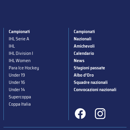
Campionati
Campionati
IHL Serie A
Nazionali
IHL
Amichevoli
IHL Division I
Calendario
IHL Women
News
Para Ice Hockey
Stagioni passate
Under 19
Albo d’Oro
Under 16
Squadre nazionali
Under 14
Convocazioni nazionali
Supercoppa
Coppa Italia