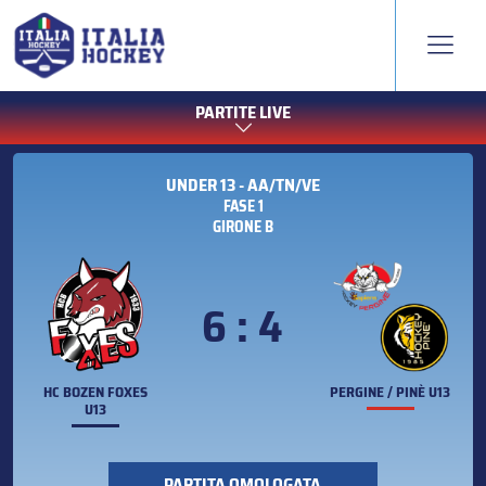
PARTITE LIVE
UNDER 13 - AA/TN/VE
FASE 1
GIRONE B
6 : 4
HC BOZEN FOXES
PERGINE / PINÈ U13
U13
PARTITA OMOLOGATA