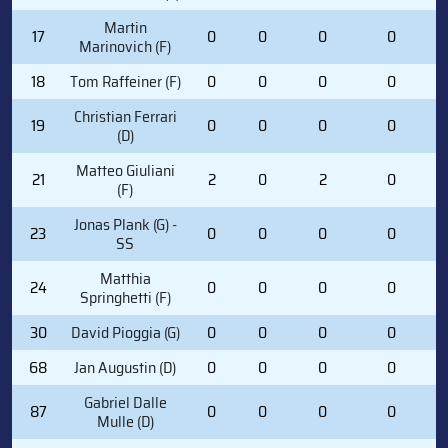
Martin
17
0
0
0
0
Marinovich (F)
18
Tom Raffeiner (F)
0
0
0
0
Christian Ferrari
19
0
0
0
0
(D)
Matteo Giuliani
21
2
0
2
0
(F)
Jonas Plank (G) -
23
0
0
0
0
SS
Matthia
24
0
0
0
0
Springhetti (F)
30
David Pioggia (G)
0
0
0
0
68
Jan Augustin (D)
0
0
0
0
Gabriel Dalle
87
0
0
0
0
Mulle (D)