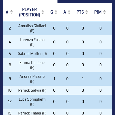
PLAYER
#
G
A
PTS
PIM
(POSITION)
#
PLAYER
G
A
PTS
PIM
Annalisa Giuliani
2
0
0
0
0
(POSITION)
(F)
Lorenzo Fusina
4
0
0
0
0
(D)
5
Gabriel Motter (D)
0
0
0
0
Emma Rindone
8
0
0
0
0
(F)
Andrea Pizzato
9
1
0
1
0
(F)
10
Patrick Salvia (F)
0
0
0
0
Luca Springhetti
12
0
0
0
0
(F)
15
Patrick Thaler (F)
0
0
0
0