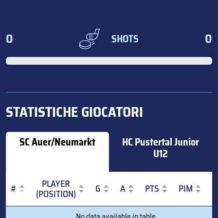
0
0
SHOTS
STATISTICHE GIOCATORI
SC Auer/Neumarkt
HC Pustertal Junior
U12
PLAYER
#
G
A
PTS
PIM
(POSITION)
#
PLAYER
G
A
PTS
PIM
No data available in table