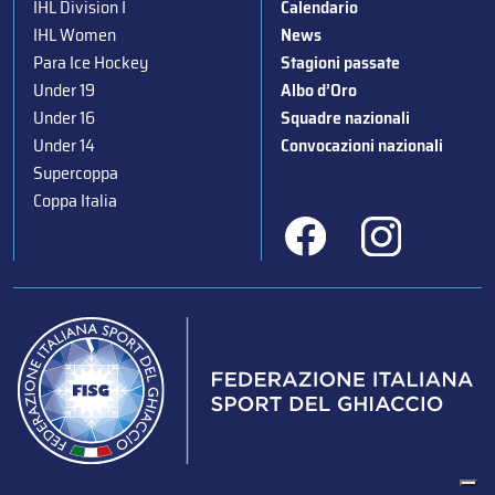
IHL Division I
Calendario
IHL Women
News
Para Ice Hockey
Stagioni passate
Under 19
Albo d’Oro
Under 16
Squadre nazionali
Under 14
Convocazioni nazionali
Supercoppa
Coppa Italia