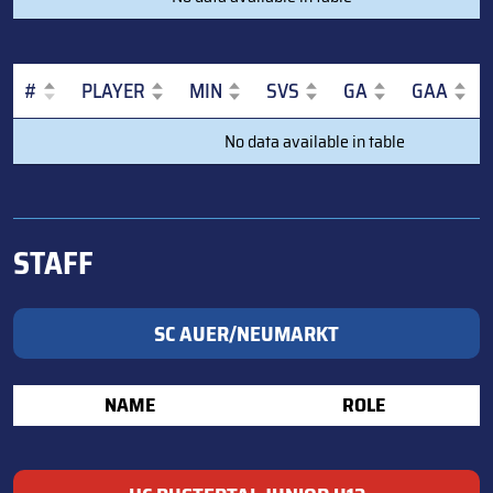
(POSITION)
#
PLAYER
MIN
SVS
GA
GAA
#
PLAYER
MIN
SVS
GA
GAA
No data available in table
STAFF
SC AUER/NEUMARKT
NAME
ROLE