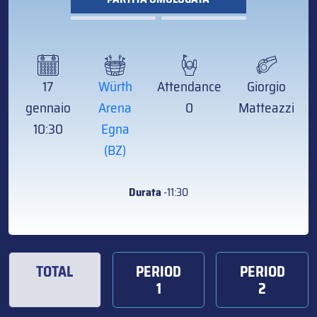
17
Würth
Attendance
Giorgio
gennaio
Arena
0
Matteazzi
10:30
Egna
(BZ)
Durata
-11:30
TOTAL
PERIOD
PERIOD
1
2