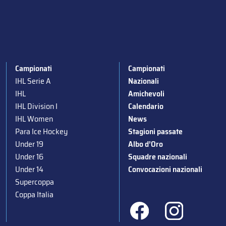
Campionati
Campionati
IHL Serie A
Nazionali
IHL
Amichevoli
IHL Division I
Calendario
IHL Women
News
Para Ice Hockey
Stagioni passate
Under 19
Albo d’Oro
Under 16
Squadre nazionali
Under 14
Convocazioni nazionali
Supercoppa
Coppa Italia