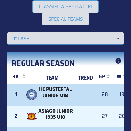
CLASSIFICA SPETTATORI
SPECIAL TEAMS
REGULAR SEASON
RK
GP
W
TEAM
TREND
RK
TEAM
TREND
GP
W
HC PUSTERTAL
1
28
19
JUNIOR U18
ASIAGO JUNIOR
2
27
20
1935 U18