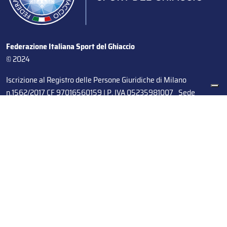
Federazione Italiana Sport del Ghiaccio
© 2024
Iscrizione al Registro delle Persone Giuridiche di Milano
n.1562/2017 CF 97016560159 | P. IVA 05235981007 Sede
Legale: Via Piranesi 46 – 20137 – Milano