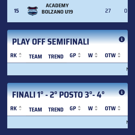
ACADEMY
15
27
0
BOLZANO U19
PLAY OFF SEMIFINALI
RK
GP
W
OTW
S
TEAM
TREND
RK
TEAM
TREND
GP
W
OTW
S
No d
FINALI 1° - 2° POSTO 3°- 4°
RK
GP
W
OTW
S
TEAM
TREND
RK
TEAM
TREND
GP
W
OTW
S
No d