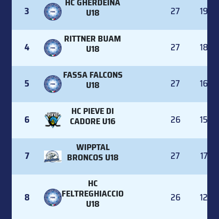
HC GHERDEINA
3
27
19
U18
RITTNER BUAM
4
27
18
U18
FASSA FALCONS
5
27
16
U18
HC PIEVE DI
6
26
15
CADORE U16
WIPPTAL
7
27
17
BRONCOS U18
HC
FELTREGHIACCIO
8
26
12
U18