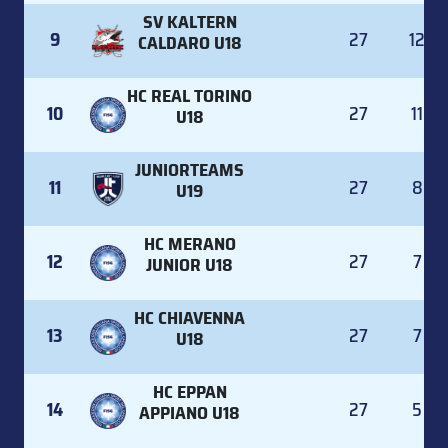
SV KALTERN
9
27
12
CALDARO U18
HC REAL TORINO
10
27
11
U18
JUNIORTEAMS
11
27
8
U19
HC MERANO
12
27
7
JUNIOR U18
HC CHIAVENNA
13
27
7
U18
HC EPPAN
14
27
5
APPIANO U18