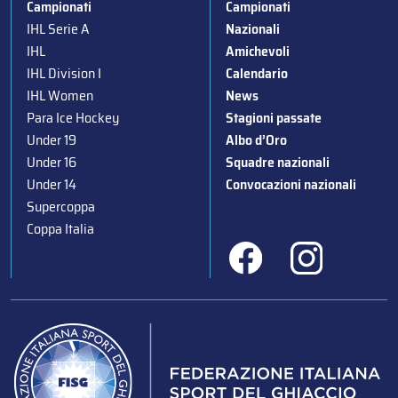
Campionati
Campionati
IHL Serie A
Nazionali
IHL
Amichevoli
IHL Division I
Calendario
IHL Women
News
Para Ice Hockey
Stagioni passate
Under 19
Albo d’Oro
Under 16
Squadre nazionali
Under 14
Convocazioni nazionali
Supercoppa
Coppa Italia