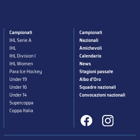
Campionati
Campionati
IHL Serie A
Nazionali
IHL
Amichevoli
IHL Division I
Calendario
IHL Women
News
Para Ice Hockey
Stagioni passate
Under 19
Albo d’Oro
Under 16
Squadre nazionali
Under 14
Convocazioni nazionali
Supercoppa
Coppa Italia