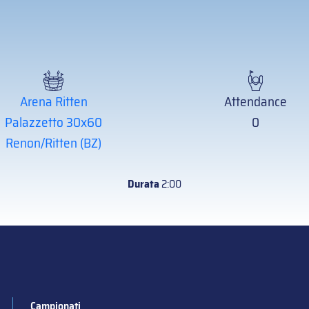
Arena Ritten
Attendance
Palazzetto 30x60
0
Renon/Ritten (BZ)
Durata
2:00
Campionati