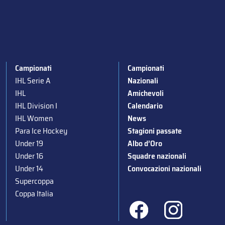
Campionati
Campionati
IHL Serie A
Nazionali
IHL
Amichevoli
IHL Division I
Calendario
IHL Women
News
Para Ice Hockey
Stagioni passate
Under 19
Albo d’Oro
Under 16
Squadre nazionali
Under 14
Convocazioni nazionali
Supercoppa
Coppa Italia