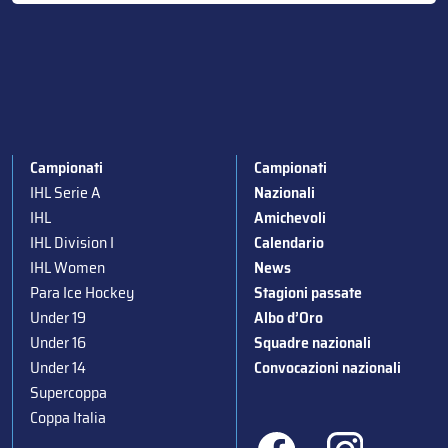
Campionati
Campionati
IHL Serie A
Nazionali
IHL
Amichevoli
IHL Division I
Calendario
IHL Women
News
Para Ice Hockey
Stagioni passate
Under 19
Albo d’Oro
Under 16
Squadre nazionali
Under 14
Convocazioni nazionali
Supercoppa
Coppa Italia