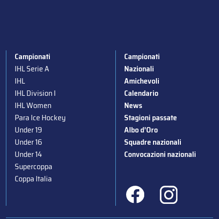
Campionati
Campionati
IHL Serie A
Nazionali
IHL
Amichevoli
IHL Division I
Calendario
IHL Women
News
Para Ice Hockey
Stagioni passate
Under 19
Albo d’Oro
Under 16
Squadre nazionali
Under 14
Convocazioni nazionali
Supercoppa
Coppa Italia