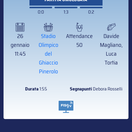
0:0
1:3
0:2
26
Stadio
Attendance
Davide
gennaio
Olimpico
50
Magliano,
11:45
del
Luca
Ghiaccio
Tortia
Pinerolo
Durata
1:55
Segnapunti
Debora Rosselli