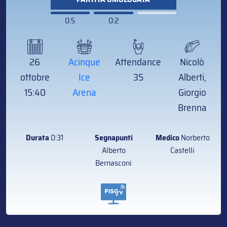
0:5
0:2
26
Acinque
Attendance
Nicolò
ottobre
Ice
35
Alberti,
15:40
Arena
Giorgio
Brenna
Durata
0:31
Segnapunti
Medico
Norberto
Alberto
Castelli
Bernasconi