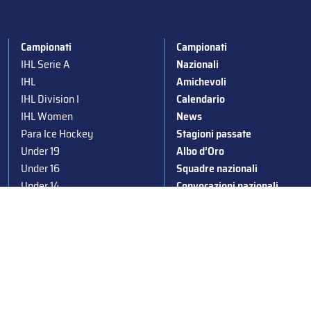
Campionati
Campionati
IHL Serie A
Nazionali
IHL
Amichevoli
IHL Division I
Calendario
IHL Women
News
Para Ice Hockey
Stagioni passate
Under 19
Albo d’Oro
Under 16
Squadre nazionali
Under 14
Convocazioni nazionali
Supercoppa
Coppa Italia