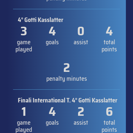
4° Gotti Kasslatter
3
4
0
4
game
goals
assist
total
played
points
2
penalty minutes
Finali International T. 4° Gotti Kasslatter
1
4
2
6
game
goals
assist
total
played
points