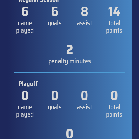
6
6
8
14
game
goals
assist
total
played
points
2
penalty minutes
Playoff
0
0
0
0
game
goals
assist
total
played
points
0