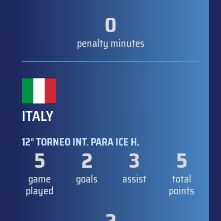
0
penalty minutes
ITALY
12° TORNEO INT. PARA ICE H.
5
2
3
5
game
goals
assist
total
played
points