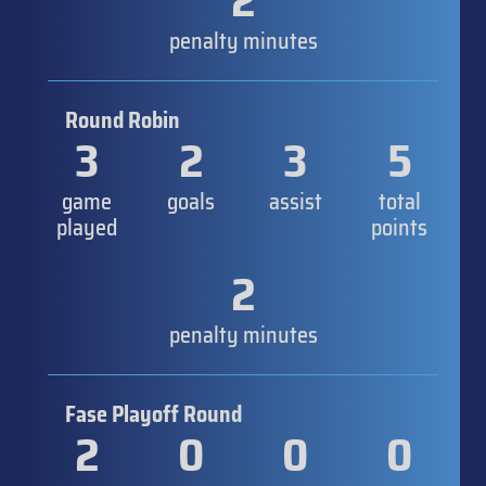
2
penalty minutes
Round Robin
3
2
3
5
game
goals
assist
total
played
points
2
penalty minutes
Fase Playoff Round
2
0
0
0