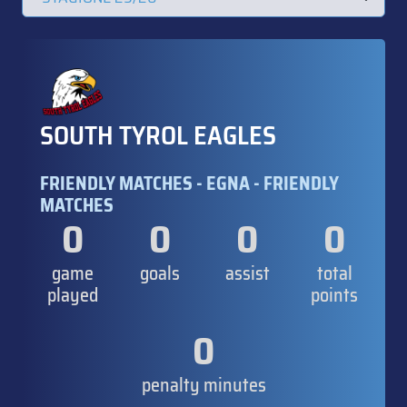
SOUTH TYROL EAGLES
FRIENDLY MATCHES - EGNA - FRIENDLY
MATCHES
0
0
0
0
game
goals
assist
total
played
points
0
penalty minutes