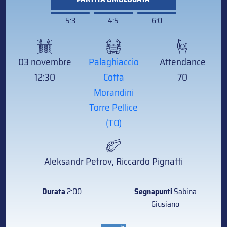
5:3
4:5
6:0
03 novembre
Palaghiaccio
Attendance
12:30
Cotta
70
Morandini
Torre Pellice
(TO)
Aleksandr Petrov, Riccardo Pignatti
Durata
2:00
Segnapunti
Sabina
Giusiano