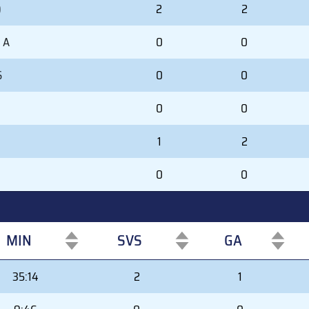
)
2
2
 A
0
0
S
0
0
0
0
1
2
0
0
MIN
SVS
GA
MIN
SVS
GA
35:14
2
1