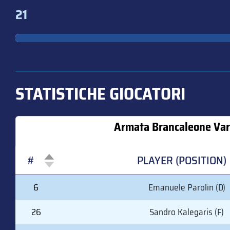
21
STATISTICHE GIOCATORI
Armata Brancaleone Va
#
PLAYER (POSITION)
#
PLAYER (POSITION)
6
Emanuele Parolin (D)
26
Sandro Kalegaris (F)