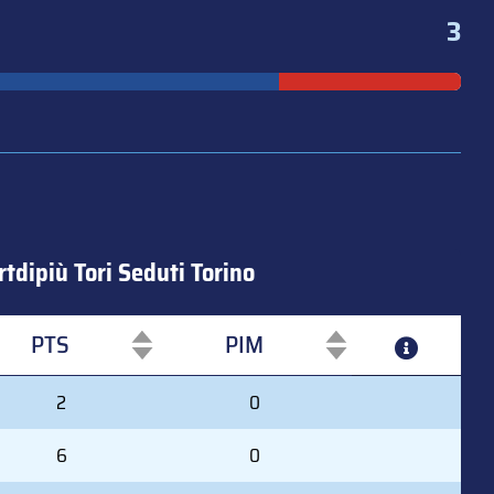
3
tdipiù Tori Seduti Torino
PTS
PIM
PTS
PIM
2
0
6
0