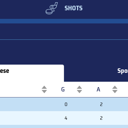
SHOTS
rese
Spor
G
A
G
A
0
2
4
2