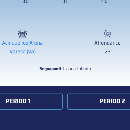
3:0
0:1
4:0
Acinque Ice Arena
Attendance
Varese (VA)
23
Segnapunti
Tiziana Labruto
PERIOD 1
PERIOD 2