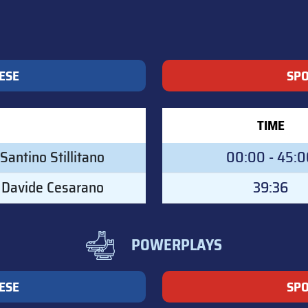
ESE
SPO
TIME
Santino Stillitano
00:00 - 45:
Davide Cesarano
39:36
POWERPLAYS
ESE
SPO