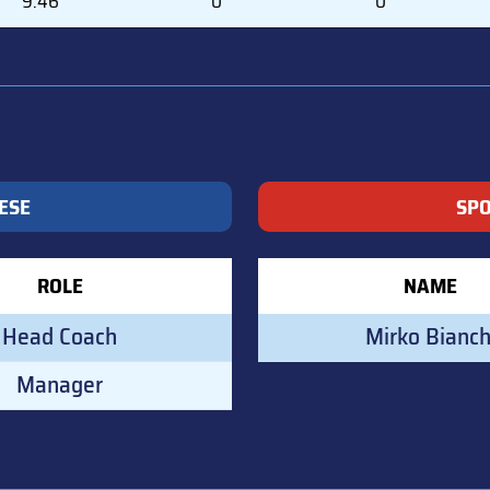
9:46
0
0
ESE
SPO
ROLE
NAME
Head Coach
Mirko Bianch
Manager