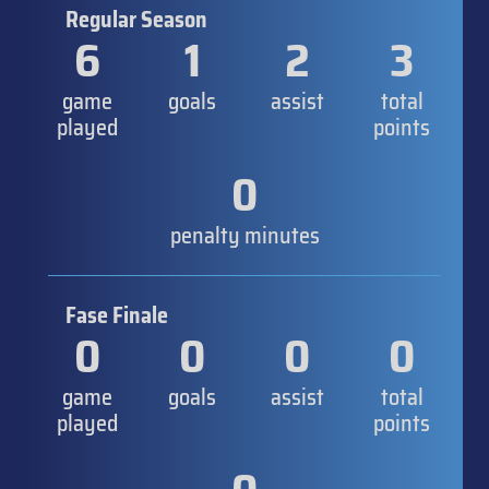
Regular Season
6
1
2
3
game
goals
assist
total
played
points
0
penalty minutes
Fase Finale
0
0
0
0
game
goals
assist
total
played
points